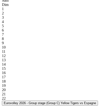
Sam
Dim
1
2
3
4
5
6
7
8
9
10
11
12
13
14
15
16
17
18
19
20
21
22
Eurovolley 2026 - Group stage (Group C)
Yellow Tigers
vs Espagne